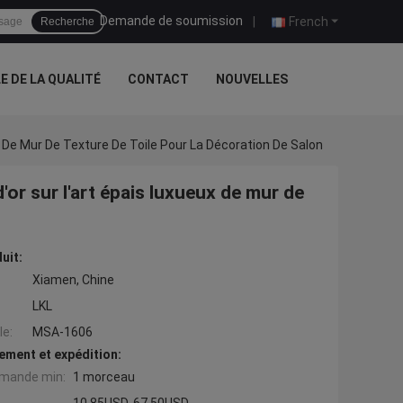
Demande de soumission
|
French
Recherche
 DE LA QUALITÉ
CONTACT
NOUVELLES
eux De Mur De Texture De Toile Pour La Décoration De Salon
 d'or sur l'art épais luxueux de mur de
uit:
Xiamen, Chine
LKL
e:
MSA-1606
ement et expédition:
mande min:
1 morceau