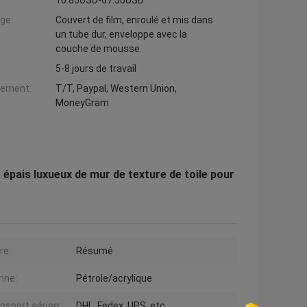
10.85USD-67.50USD
ge:
Couvert de film, enroulé et mis dans
un tube dur, enveloppe avec la
couche de mousse.
5-8 jours de travail
iement:
T/T, Paypal, Western Union,
MoneyGram
art épais luxueux de mur de texture de toile pour
re:
Résumé
nne:
Pétrole/acrylique
ansport aérien:
DHL, Fedex, UPS, etc.