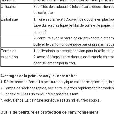
Montage
Crochets en métal au dos de la peinture prête à 
Utilisation
Sociétés de cadeau, hôtels d'étoile, décoration
de café, etc.
Emballage
1. Toile seulement : Couvert de couche en plasti
tube dur en plastique, le film de bulle et le papi
emballé.
2.
Peinture avec la barre de civière/cadre d'ornem
bulle et le carton ondulé posé par cinq sans risqu
Terme de
1. La livraison express/par avion pour la toile seul
expédition
2. Avec l'étirage/cadre dans la commande en gro
habituellement par la mer.
Avantages de la peinture acrylique abstraite :
1.
Résistance de fente. La peinture acrylique est thermoplastique, la p
2. Temps de séchage rapide, sec acrylique très rapidement, normalem
3. Longévité. C'est un milieu très photorésistant.
4. Polyvalence. La peinture acrylique est un milieu très souple.
Outils de peinture et protection de l'environnement