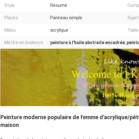
Style:
Résumé
Comp
Placez:
Panneau simple
Sujet:
Milieu:
acrylique
Taille:
Mettre en évidence:
peinture à l'huile abstraite encadrée
,
peint
Peinture moderne populaire de femme d'acrylique/pétrol
maison