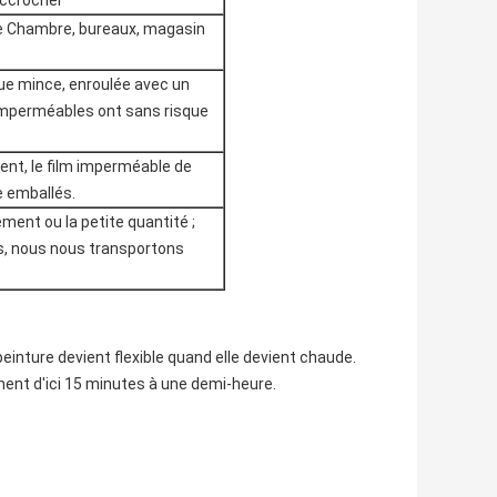
accrocher
 de Chambre, bureaux, magasin
que mince, enroulée avec un
er imperméables ont sans risque
ent, le film imperméable de
e emballés.
ement ou la petite quantité ;
s, nous nous transportons
einture devient flexible quand elle devient chaude.
ent d'ici 15 minutes à une demi-heure.