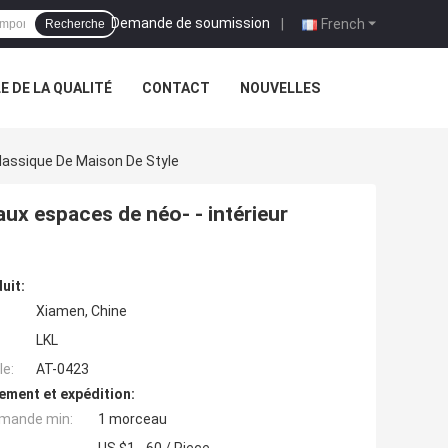
Demande de soumission
|
French
Recherche
 DE LA QUALITÉ
CONTACT
NOUVELLES
Classique De Maison De Style
aux espaces de néo- - intérieur
uit:
Xiamen, Chine
LKL
e:
AT-0423
ement et expédition:
mande min:
1 morceau