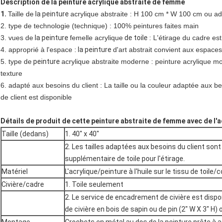
Description de la peinture acrylique abstraite de femme
1.
Taille de
la
peinture
acrylique abstraite : H 100 cm * W 100 cm ou ad
2. type de technologie (technique) : 100% peintures faites main
3. vues de
la
peinture
femelle acrylique
de toile
: L'étirage du cadre est
4. approprié à l'espace :
la peinture
d'art abstrait convient aux espaces
5. type de
peinture
acrylique abstraite moderne : peinture acrylique mo
texture
6. adapté aux besoins du client : La taille ou la couleur adaptée aux b
de client est disponible
Détails de produit de cette peinture abstraite de femme avec de l'ac
Taille (dedans)
1. 40" x 40"
2.
Les tailles adaptées aux besoins du client sont d
supplémentaire de toile pour l'étirage.
Matériel
L'acrylique/peinture à l'huile sur le tissu de toile
Civière/cadre
1. Toile seulement
2.
Le service de encadrement de civière est disp
de civière en bois de sapin ou de pin (2" W X 3" H