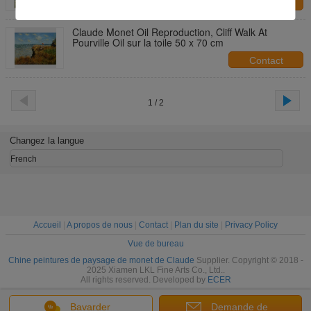
Contact
Claude Monet Oil Reproduction, Cliff Walk At
Pourville Oil sur la toile 50 x 70 cm
Contact
1 / 2
Changez la langue
French
Accueil
|
A propos de nous
|
Contact
|
Plan du site
|
Privacy Policy
Vue de bureau
Chine peintures de paysage de monet de Claude
Supplier. Copyright © 2018 -
2025 Xiamen LKL Fine Arts Co., Ltd..
All rights reserved. Developed by
ECER
Bavarder
Demande de