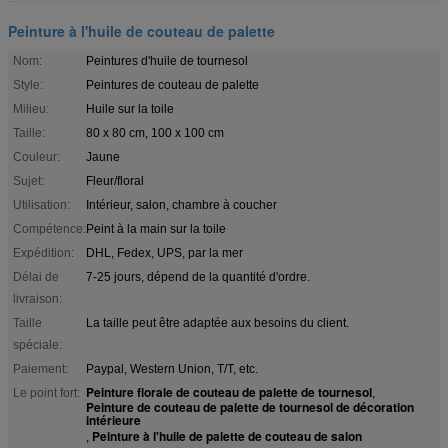
Peinture à l'huile de couteau de palette
Nom:
Peintures d'huile de tournesol
Style:
Peintures de couteau de palette
Milieu:
Huile sur la toile
Taille:
80 x 80 cm, 100 x 100 cm
Couleur:
Jaune
Sujet:
Fleur/floral
Utilisation:
Intérieur, salon, chambre à coucher
Compétence:
Peint à la main sur la toile
Expédition:
DHL, Fedex, UPS, par la mer
Délai de
7-25 jours, dépend de la quantité d'ordre.
livraison:
Taille
La taille peut être adaptée aux besoins du client.
spéciale:
Paiement:
Paypal, Western Union, T/T, etc.
Peinture florale de couteau de palette de tournesol
Le point fort:
,
Peinture de couteau de palette de tournesol de décoration
intérieure
Peinture à l'huile de palette de couteau de salon
,