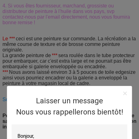
4. Si vous êtes fournisseur, marchand, grossiste ou
distributeur de peinture à l'huile dans vos pays, svp
contactez-nous par l'email directement, nous vous fournira
bonne remise !
Le ***
ceci est une peinture sur commande. La récréation a la
même course de texture et de brosse comme peinture
originale.
La grande peinture de
***
sera roulée dans le tube protecteur
pour embarquer, car c'est extra large et ne pourrait pas être
embarquée si galerie enveloppée ou encadrée.
***
Nous avons laissé environ 3 à 5 pouces de toile edgesize
ainsi vous pourriez encadrer ou la galerie a enveloppé la
peinture à votre magasin local de cadre.
Laisser un message
Souhaitez-vous des achats heureux !
Nous vous rappellerons bientôt!
Peintures d'huile de tournesol, peintures florales pour le
salon, peintures de couteau de palette pour la décoration
intérieure