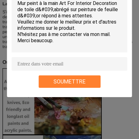
La description des tournesols huile des peintures :
S'il est défini par peinture à l'huile de van Gogh la « sur le thème
des tournesols dans un vase », on le croit largement qu'il y a sept
travaux au total. Six d'entre eux ont été préservés. Parmi les 6
travaux de tournesol qui ont été préservés, trois d'entre eux sont
peints avec 15 tournesols, deux sont peints avec 12 tournesols, et
un est peint avec 3 tournesols. En outre, si vous comptez les
travaux créés à Paris, il y a 11 (ou de 12) au total, et ceci inclut les
travaux de tournesol qui ne sont pas dans les pots.
Outils de peinture et protection de l'environnement
SOUMETTRE