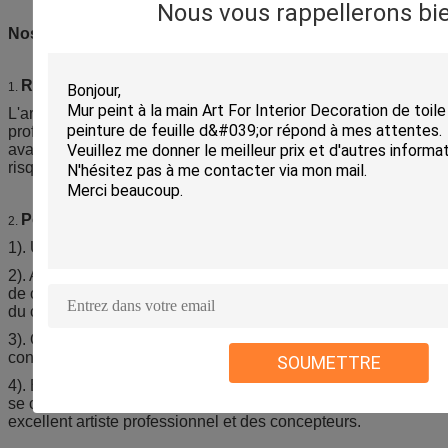
Nous vous rappellerons bie
Nos services pour la peinture à l'huile de baiser :
Retours
1.
L'art de LKL emballera les peintures d'une manière
professionnelle et vérifiera les peintures soigneusement
avant la livraison. Ainsi les peintures arriveront vous sans
risque et rapidement.
Pourquoi nous ?
2.
1). Unique. Toutes les peintures sont 100% fait main.
2). Adapté aux besoins du client. Les peintures des images
de client est des tailles disponibles et adaptées aux besoins
du client et les couleurs sont disponibles.
3). Qualité. Avec l'écoulement de travail complet et le
contrôle de qualité strict.
SOUMETTRE
4). Équipe professionnelle. Avec plus de 10 ans d'expérience
se concentrant seulement sur des peintures, plus de 20
excellent artiste professionnel et des concepteurs.