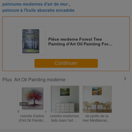
peintures modernes d'art de mur
,
peinture à l'huile abstraite encadrée
Pièce moderne Forest Tree
Painting d'Art Oil Painting For
Living de paysage de résumé
Continuer
Art Oil Painting moderne
Plus
Peinture moderne
100% arbres
Peinture à l'huile
Peinture à
colorée d'arbre
colorés modernes
de jardin de la
faite ma
d'Art Oil Painting
faits main l'art de
mer Méditerranée
paysag
Hand Painted de
mur de paysage
sur la toile pour
nature su
résumé pour le
d'abrégé sur
l'art à la maison
coloré abs