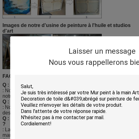
Images de notre d'usine de peinture à l'huile et studios
d'art
Laisser un message
Nous vous rappellerons bie
FAQ :
Q : Y a-t-il une usine ou une société commerciale ?
: Nous sommes un fabricant professionnel, et nous avons
notre propre chaîne d'équipe et de production de R&D.
Q : Quel est votre MOQ ?
: Notre MOQ est 50 morceaux selon le volume exigé, pour
des échantillons, là n'est aucune limite.
Q : Comment est-ce que je peux obtenir la citation rapide
?
: La citation précise est basée sur votre taille, conceptions et
manière de emballage,