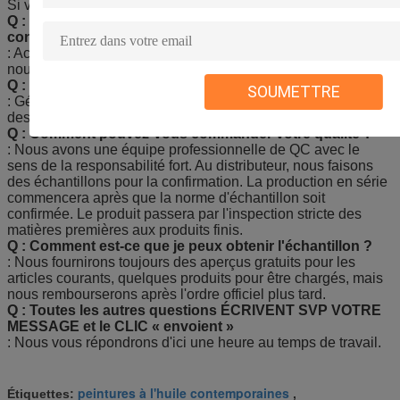
Si vous n'avez pas les détails vous aurez nos suggestions.
Q : Comment est-ce que je peux obtenir les dernières
conceptions ?
: Accueil pour envoyer l'enquête et à entrer en contact avec
nous directement.
Q : Quel est le délai de livraison ?
SOUMETTRE
: Généralement 5-25 jours, il dépend de la quantité d'ordre et
des méthodes de expédition.
Q : Comment pouvez-vous commander votre qualité ?
: Nous avons une équipe professionnelle de QC avec le
sens de la responsabilité fort. Au distributeur, nous faisons
des échantillons pour la confirmation. La production en série
commencera après que la norme d'échantillon soit
confirmée. Le produit passera par l'inspection stricte des
matières premières aux produits finis.
Q : Comment est-ce que je peux obtenir l'échantillon ?
: Nous fournirons toujours des aperçus gratuits pour les
articles courants, quelques produits pour être chargés, mais
nous rembourserons après l'ordre officiel plus tard.
Q : Toutes les autres questions ÉCRIVENT SVP VOTRE
MESSAGE et le CLIC « envoient »
: Nous vous répondrons d'ici une heure au temps de travail.
peintures à l'huile contemporaines
Étiquettes:
,