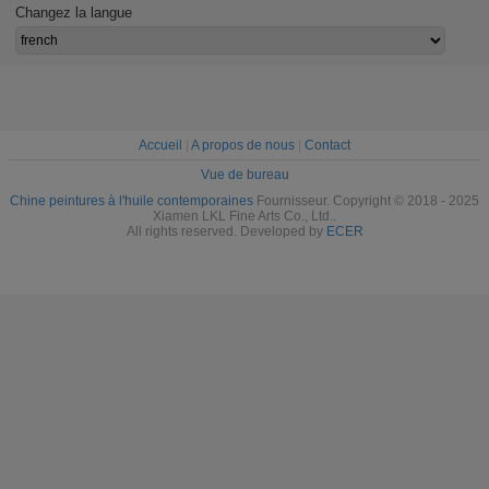
salon 32" X 32"
peinture à l'huile
de mur de
mur de pe
Changez la langue
sur la toile pour le
paysage
de pays
décor de salle à
d'Europeanism de
champ de
manger
décor pour la
pour le d
décoration de
salo
salle à manger
Accueil
|
A propos de nous
|
Contact
Vue de bureau
Chine peintures à l'huile contemporaines
Fournisseur. Copyright © 2018 - 2025
Xiamen LKL Fine Arts Co., Ltd..
All rights reserved. Developed by
ECER