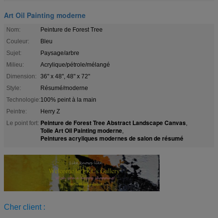
Art Oil Painting moderne
Nom:
Peinture de Forest Tree
Couleur:
Bleu
Sujet:
Paysage/arbre
Milieu:
Acrylique/pétrole/mélangé
Dimension:
36" x 48", 48" x 72"
Style:
Résumé/moderne
Technologie:
100% peint à la main
Peintre:
Herry Z
Peinture de Forest Tree Abstract Landscape Canvas
Le point fort:
,
Toile Art Oil Painting moderne
,
Peintures acryliques modernes de salon de résumé
Cher client :