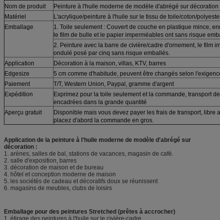
Nom de produit
Peinture à l'huile moderne de modèle d'abrégé sur décoration
Matériel
L'acrylique/peinture à l'huile sur le tissu de toile/coton/polyeste
Emballage
1. Toile seulement : Couvert de couche en plastique mince, en
le film de bulle et le papier imperméables ont sans risque emba
2. Peinture avec la barre de civière/cadre d'ornement, le film 
ondulé posé par cinq sans risque emballés.
Application
Décoration à la maison, villas, KTV, barres
Edgesize
5 cm comme d'habitude, peuvent être changés selon l'exigence
Paiement
T/T, Western Union, Paypal, gramme d'argent
Expédition
Exprimez pour la toile seulement et la commande, transport de
encadrées dans la grande quantité
Aperçu gratuit
Disponible mais vous devez payer les frais de transport, libre 
placez d'abord la commande en gros.
Application de la peinture à l'huile moderne de modèle d'abrégé sur
décoration :
1. arènes, salles de bal, stations de vacances, magasin de café.
2. salle d'exposition, barres
3. décoration de maison et de bureau
4. hôtel et conception moderne de maison
5. les sociétés de cadeau et décoratifs doux se réunissent
6. magasins de meubles, clubs de loisirs
Emballage pour des peintures Stretched (prêtes à accrocher)
1. étirage des peintures à l'huile sur le civière-cadre