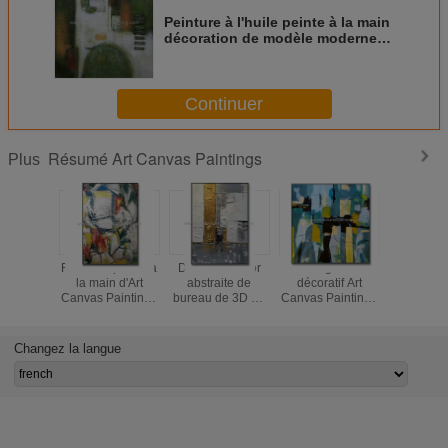
Peinture à l'huile peinte à la main
décoration de modèle moderne
d'abrégé sur sur la toile pour
intérieur
Continuer
Résumé Art Canvas Paintings
Plus
Frontière peinte à
Décoration d'or
Abrégé sur
Or peint à
la main d'Art
abstraite de
décoratif Art
d'Art C
Canvas Paintings
bureau de 3D Art
Canvas Paintings
Painting
5cm d'abrégé sur
Paintings Canvas
Unframed Wall Art
Color de
modèle pour la
Decorative For
Oil Painting salon
pour la dé
décoration
de m
Changez la langue