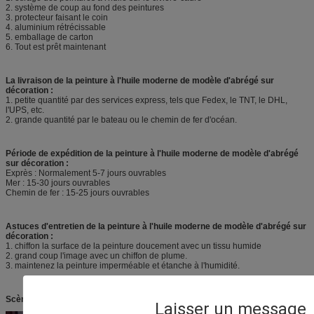
2. système de coup au fond des peintures
3. protecteur faisant le coin
4. aluminium rétrécissable
5. emballage de carton
6. Tout est prêt maintenant
La livraison de la peinture à l'huile moderne de modèle d'abrégé sur
décoration :
1. petite quantité par des services express, tels que Fedex, le TNT, le DHL,
l'UPS, etc.
2. grande quantité par le bateau ou le chemin de fer d'océan.
Période de expédition de la peinture à l'huile moderne de modèle d'abrégé
sur décoration :
Exprès : Normalement 5-7 jours ouvrables
Mer : 15-30 jours ouvrables
Chemin de fer : 15-25 jours ouvrables
Astuces d'entretien de la peinture à l'huile moderne de modèle d'abrégé sur
décoration :
1. chiffon la surface de la peinture doucement avec un tissu humide
2. grand coup l'image avec un chiffon de plume.
3. maintenez la peinture imperméable et étanche à l'humidité.
Scènes de la peinture à l'huile moderne de modèle d'abrégé sur décoration :
Laisser un message