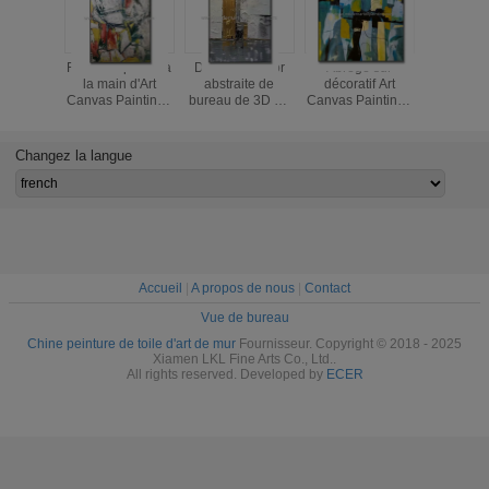
Frontière peinte à
Décoration d'or
Abrégé sur
Or peint à
la main d'Art
abstraite de
décoratif Art
d'Art C
Canvas Paintings
bureau de 3D Art
Canvas Paintings
Painting
5cm d'abrégé sur
Paintings Canvas
Unframed Wall Art
Color de
modèle pour la
Decorative For
Oil Painting salon
pour la dé
décoration
de m
Changez la langue
Accueil
|
A propos de nous
|
Contact
Vue de bureau
Chine peinture de toile d'art de mur
Fournisseur. Copyright © 2018 - 2025
Xiamen LKL Fine Arts Co., Ltd..
All rights reserved. Developed by
ECER