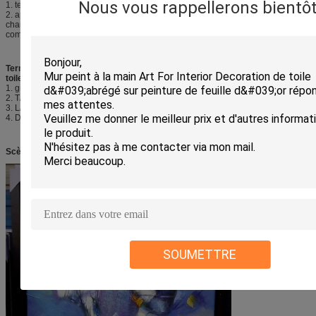
Nous vous rappellerons bientôt
1. temps d'échantillon : 5-7 jours ouvrables
2. aperçu gratuit : Disponible, mais les honoraires témoin et l'expédition sera
chargé, cependant, les honoraires témoin seront remboursement quand
commande en gros de vous.
Terme de paiement pour la peinture abstraite peinte à la main d'art de la
toile 3d :
1. gramme de Paypal, de Western Union et d'argent pour un peu.
2. T/T pour la valeur d'ordre au-dessus d'US$2000 est bien accueilli.
3. L/C pour la valeur US$20,000 d'ordre est bien accueilli.
4. D'autres manières de paiement qui t'est commode.
Scènes de
la
peinture abstraite peinte à la main d'art de
la
toile 3d :
SOUMETTRE