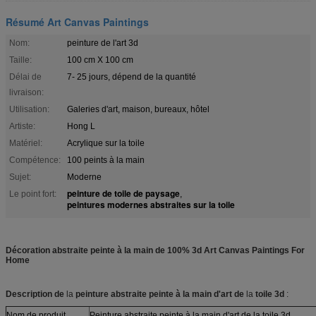
Résumé Art Canvas Paintings
Nom:
peinture de l'art 3d
Taille:
100 cm X 100 cm
Délai de
7- 25 jours, dépend de la quantité
livraison:
Utilisation:
Galeries d'art, maison, bureaux, hôtel
Artiste:
Hong L
Matériel:
Acrylique sur la toile
Compétence:
100 peints à la main
Sujet:
Moderne
peinture de toile de paysage
Le point fort:
,
peintures modernes abstraites sur la toile
Décoration abstraite peinte à la main de 100% 3d Art Canvas Paintings For
Home
Description de
la
peinture abstraite peinte à la main d'art de
la
toile 3d
:
Nom de produit
Peinture abstraite peinte à la main d'art de la toile 3d