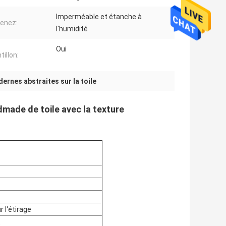
Imperméable et étanche à
enez:
l'humidité
Oui
illon:
ernes abstraites sur la toile
ndmade de toile avec la texture
 l'étirage
t