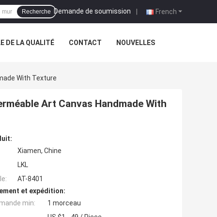
Demande de soumission
|
French
Recherche
 DE LA QUALITÉ
CONTACT
NOUVELLES
made With Texture
mperméable Art Canvas Handmade With
uit:
Xiamen, Chine
LKL
e:
AT-8401
ement et expédition:
mande min:
1 morceau