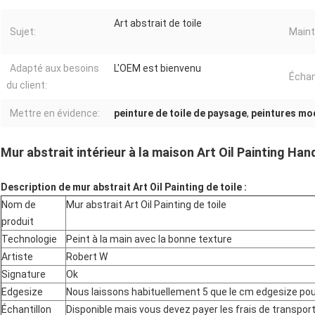
Art abstrait de toile
Sujet:
Maint
Adapté aux besoins
L'OEM est bienvenu
Échant
du client:
Mettre en évidence:
peinture de toile de paysage
,
peintures mod
Mur abstrait intérieur à la maison Art Oil Painting Ha
Description de mur abstrait Art Oil Painting de toile :
Nom de
Mur abstrait Art Oil Painting de toile
produit
Technologie
Peint à la main avec la bonne texture
Artiste
Robert W
Signature
Ok
Edgesize
Nous laissons habituellement 5 que le cm edgesize pour
Échantillon
Disponible mais vous devez payer les frais de transpor