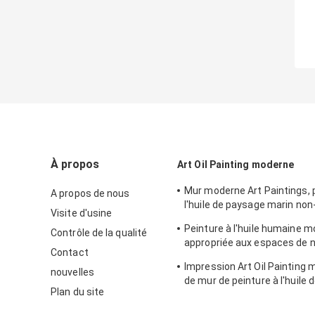
À propos
Art Oil Painting moderne
Mur moderne Art Paintings, 
A propos de nous
l'huile de paysage marin non
Visite d'usine
pour l'ornement de Chambre
Peinture à l'huile humaine 
Contrôle de la qualité
appropriée aux espaces de n
Contact
intérieur classique de maiso
Impression Art Oil Painting 
nouvelles
de mur de peinture à l'huile 
Plan du site
Paris sur la toile