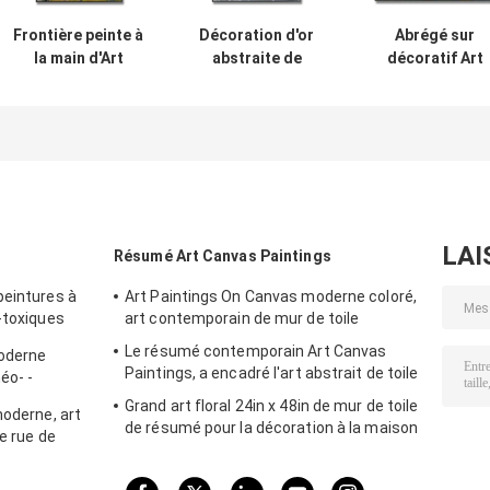
Frontière peinte à
Décoration d'or
Abrégé sur
la main d'Art
abstraite de
décoratif Art
Canvas Paintings
bureau de 3D Art
Canvas Paintin
5cm d'abrégé sur
Paintings Canvas
Unframed Wall
modèle pour la
Decorative For
Art Oil Painting
décoration
salon
LAI
Résumé Art Canvas Paintings
peintures à
Art Paintings On Canvas moderne coloré,
-toxiques
art contemporain de mur de toile
Le résumé contemporain Art Canvas
moderne
Paintings, a encadré l'art abstrait de toile
éo- -
n de style
Grand art floral 24in x 48in de mur de toile
moderne, art
de résumé pour la décoration à la maison
de rue de
intérieure