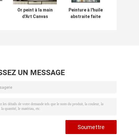
Or peint à la main
Peinture à l'huile
d'Art Canvas
abstraite faite
gs
Paintings Flow
main de feuille
Color de résumé
d'or sur l'art épais
pour la
luxueux de mur de
décoration de
texture de toile
mur
pour la
décoration de
salon
SSEZ UN MESSAGE