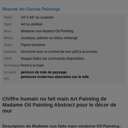
Résumé Art Canvas Paintings
Taille:
24" x 48" ou coutume
Style:
Art nu abstrait
Nom:
Madame nue Abstract Oil Painting
Milieu:
Acrylique, pétrole ou milieu mélangé
Sujet:
Figure humaine
Installez:
Accroché avec le crochet de mur prêt à accrocher
OEM:
Images faites sur commande disponibles
Technique:
Peint à la main
peinture de toile de paysage
Le point
,
peintures modernes abstraites sur la toile
fort:
Chiffre humain nu fait main Art Painting de
Madame Oil Painting Abstract pour le décor de
mur
Description de Madame nue faite main moderne Oil Painting :