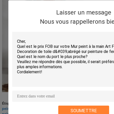
Laisser un message
Nous vous rappellerons bie
peinture de toile de paysage
Étiquettes:
,
peintures modernes abstraites sur la toile
,
SOUMETTRE
peinture de toile d'art de mur