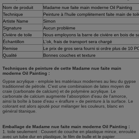
Nom de produit
Madame nue faite main moderne Oil Painting
Technique
Peinture à l'huile complètement faite main de toil
Artiste Name
Simon
Signature
Aucun problème
Civière de toile
Nous employons la barre de civière en bois de s
Échantillon
L'ok, frais de transport sera chargé
Remise
Le prix de gros sera fourni si ordre plus de 10 P
Qualité
Bonnes couches et texture
Techniques de peinture de cette Madame nue faite main
moderne Oil Painting :
Gypse acrylique - emploie les matériaux modernes au lieu du gypse
traditionnel de pétrole. C'est une combinaison de latex moyen de
craie (carbonate de calcium) et de polymère acrylique. Le
carbonate de calcium augmente l'absorption d'eau de l'amorce,
ainsi la boîte à base d'eau « éraflure » de peinture à la surface. Le
colorant est alors ajouté pour mélanger les couleurs, blanc en
général titanique.
Emballage de Madame nue faite main moderne Oil Painting :
1. toile seulement : Couvert de couche en plastique mince, enroulée
avec un tube dur en plastique, le film de bulle et le papier