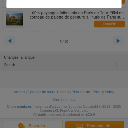
Enquête
maintenant
100% paysages faits main de Paris de Tour Eiffel de
couteau de palette de peinture à l'huile de Paris sur
la toile
Enquête
maintenant
5 / 10
Changez la langue
French
Accueil
|
A propos de nous
|
Contact
|
Plan du site
|
Privacy Policy
Vue de bureau
Chine peintures modernes d'art de mur
Supplier. Copyright © 2018 - 2025
Xiamen LKL Fine Arts Co., Ltd..
All rights reserved. Developed by
ECER
Bavarder
Demande de