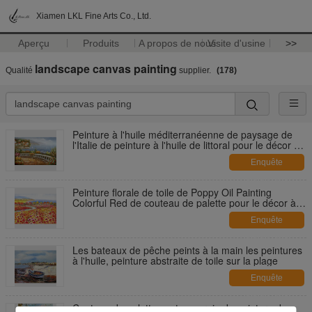
Xiamen LKL Fine Arts Co., Ltd.
Aperçu
Produits
A propos de nous
Visite d'usine
>>
landscape canvas painting
Qualité
supplier.
(178)
Peinture à l'huile méditerranéenne de paysage de
l'Italie de peinture à l'huile de littoral pour le décor de
mur
Enquête
maintenant
Peinture florale de toile de Poppy Oil Painting
Colorful Red de couteau de palette pour le décor à la
maison
Enquête
maintenant
Les bateaux de pêche peints à la main les peintures
à l'huile, peinture abstraite de toile sur la plage
Enquête
maintenant
Couteau de palette contemporain de peinture de