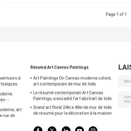
Page 1 of 1
LAI
Résumé Art Canvas Paintings
peintures à
Art Paintings On Canvas moderne coloré,
-toxiques
art contemporain de mur de toile
Le résumé contemporain Art Canvas
moderne
Paintings, a encadré l'art abstrait de toile
éo- -
n de style
Grand art floral 24in x 48in de mur de toile
moderne, art
de résumé pour la décoration à la maison
de rue de
intérieure