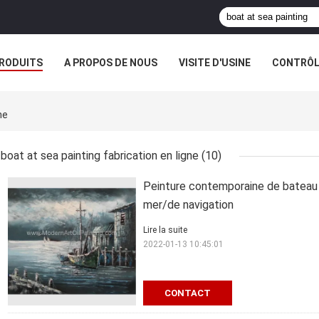
RODUITS
A PROPOS DE NOUS
VISITE D'USINE
CONTRÔLE
S
ne
boat at sea painting fabrication en ligne
(10)
Peinture contemporaine de bateau 
mer/de navigation
Lire la suite
2022-01-13 10:45:01
CONTACT