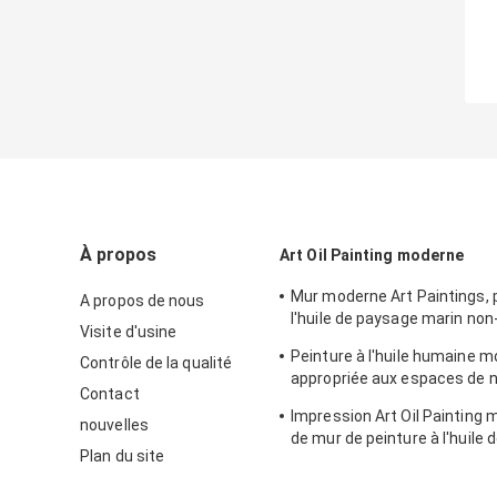
À propos
Art Oil Painting moderne
Mur moderne Art Paintings, 
A propos de nous
l'huile de paysage marin non
Visite d'usine
pour l'ornement de Chambre
Peinture à l'huile humaine 
Contrôle de la qualité
appropriée aux espaces de n
Contact
intérieur classique de maiso
Impression Art Oil Painting 
nouvelles
de mur de peinture à l'huile 
Plan du site
Paris sur la toile