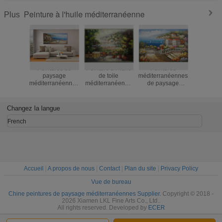
Peinture à l'huile méditerranéenne
Plus
Peintures de
Peinture à l'huile
Peintures
Les sc
paysage
de toile
méditerranéennes
méditerra
méditerranéennes
méditerranéenne
de paysage
de clas
encadrées faites
de paysage de
marin, art côtier
acryli
main sur le café
jardin de peinture
contemporain de
l'Ocean
Senery de l'Italie
à l'huile de toile
mur de toile
coloré de 
Changez la langue
de toile
faite main
à l'hu
French
Accueil
|
A propos de nous
|
Contact
|
Plan du site
|
Privacy Policy
Vue de bureau
Chine peintures de paysage méditerranéennes Supplier.
Copyright © 2018 -
2026 Xiamen LKL Fine Arts Co., Ltd..
All rights reserved. Developed by
ECER