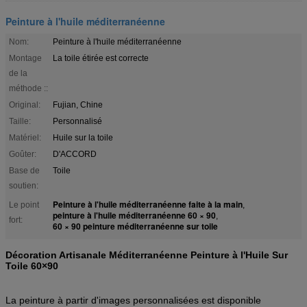
Peinture à l'huile méditerranéenne
Nom:
Peinture à l'huile méditerranéenne
Montage
La toile étirée est correcte
de la
méthode ::
Original:
Fujian, Chine
Taille:
Personnalisé
Matériel:
Huile sur la toile
Goûter:
D'ACCORD
Base de
Toile
soutien:
Peinture à l'huile méditerranéenne faite à la main
Le point
,
peinture à l'huile méditerranéenne 60 × 90
,
fort:
60 × 90 peinture méditerranéenne sur toile
Décoration Artisanale Méditerranéenne Peinture à l'Huile Sur
Toile 60×90
La peinture à partir d'images personnalisées est disponible