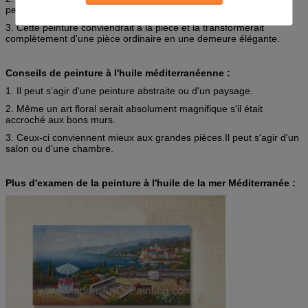
peut trouver la peinture sur toile exacte.
3. Cette peinture conviendrait à la pièce et la transformerait
complètement d'une pièce ordinaire en une demeure élégante.
Conseils de peinture à l'huile méditerranéenne :
1. Il peut s'agir d'une peinture abstraite ou d'un paysage.
2. Même un art floral serait absolument magnifique s'il était
accroché aux bons murs.
3. Ceux-ci conviennent mieux aux grandes pièces.Il peut s'agir d'un
salon ou d'une chambre.
Plus d'examen de la peinture à l'huile de la mer Méditerranée :