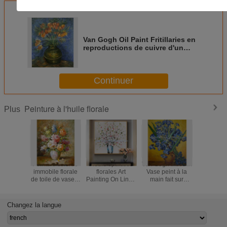
Van Gogh Oil Paint Fritillaries en
reproductions de cuivre d'un
chef d'oeuvre de vase
Continuer
Peinture à l'huile florale
Plus
Peinture colorée
Fleurs épaisses
Van Gogh Irises In
La peintur
immobile florale
florales Art
Vase peint à la
peinte à 
de toile de vase à
Painting On Linen
main fait sur
de fleurs 
fleurs de
Canvas de texture
commande sur un
fleurs ép
peintures à l'huile
de peinture à
fond jaune
d'huile d
de la vie de
l'huile de couteau
aménagent
Changez la langue
résumé
de palette
en parc de
peinture à
pour le dé