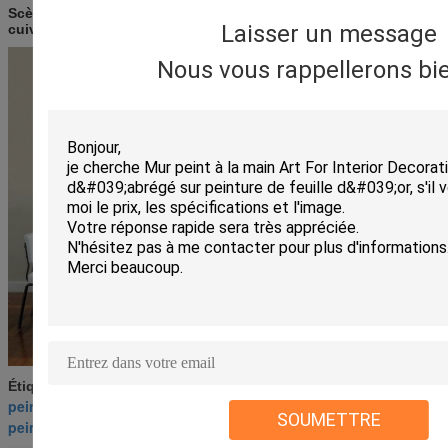
Scènes de Van Gogh Oil Painting Fritillaries dans un vase de
Laisser un message
cuivre :
Nous vous rappellerons bie
peinture réaliste de fleur
Étiquettes:
,
peintures de paysage de fleur
,
SOUMETTRE
peintures à l'huile immobiles florales de la vie