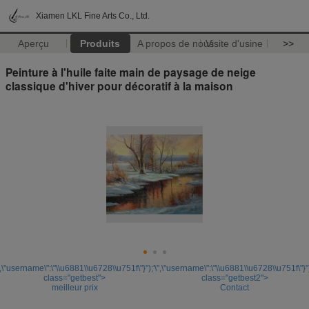
Xiamen LKL Fine Arts Co., Ltd.
Aperçu
Produits
A propos de nous
Visite d'usine
>>
Peinture à l'huile faite main de paysage de neige
classique d'hiver pour décoratif à la maison
",\"username\":\"\\u6881\\u6728\\u751f\"}");'
\",\"username\":\"\\u6881\\u6728\\u751f\"}")
class="getbest">
class="getbest2">
meilleur prix
Contact