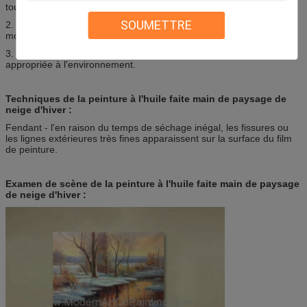
toujours peint dans le studio.
SOUMETTRE
2. la toile de paysage peut habituellement atteindre l'idée de
montrer la beauté originale de la nature.
3. La beauté rayonnante de chacun sont particulièrement
appropriée à l'environnement.
Techniques de la peinture à l'huile faite main de paysage de
neige d'hiver :
Fendant - l'en raison du temps de séchage inégal, les fissures ou
les lignes extérieures très fines apparaissent sur la surface du film
de peinture.
Examen de scène de la peinture à l'huile faite main de paysage
de neige d'hiver :