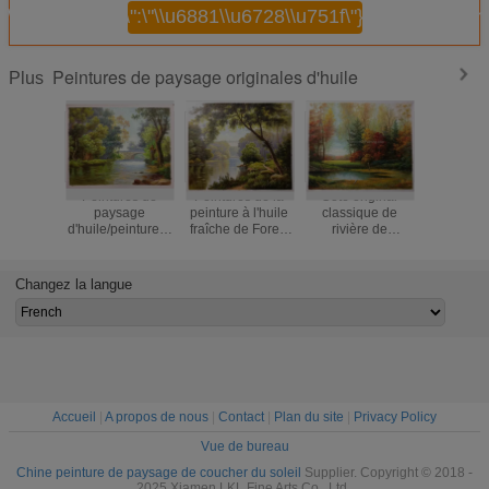
\",\"username\":\"\\u6881\\u6728\\u751f\"}");'>
Continuer
Peintures de paysage originales d'huile
Plus
Peintures de
Peintures de la
Côté original
Art origina
paysage
peinture à l'huile
classique de
mur de pe
d'huile/peinture à
fraîche de Forest
rivière de
de pays
l'huile originales
Modern Abstract
peintures de
pétrole de
abstraites d'arbre
Wall Art de
paysage d'huile
de neige
vert de chêne sur
paysage de
pour le décor de
Changez la langue
la toile
paysages
mur
Accueil
|
A propos de nous
|
Contact
|
Plan du site
|
Privacy Policy
Vue de bureau
Chine peinture de paysage de coucher du soleil
Supplier. Copyright © 2018 -
2025 Xiamen LKL Fine Arts Co., Ltd..