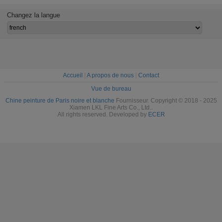
peinture à l'huile
paysage de rue
peinture à l'huile
paysage 
30" X 40" 36" X
de Paris de
de Paris
sur la 
Changez la langue
48"
peinture Jane
écologique pour
Style
le mur Deco
Accueil
|
A propos de nous
|
Contact
Vue de bureau
Chine peinture de Paris noire et blanche
Fournisseur. Copyright © 2018 - 2025
Xiamen LKL Fine Arts Co., Ltd..
All rights reserved. Developed by
ECER