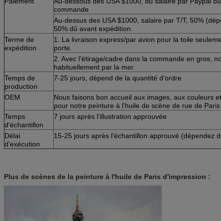
Paiement
Au-dessous des USA $1000, du salaire par Paypal ou
commande
Au-dessus des USA $1000, salaire par T/T, 50% (dép
50% dû avant expédition.
Terme de
1. La livraison express/par avion pour la toile seuleme
expédition
porte.
2. Avec l'étirage/cadre dans la commande en gros, n
habituellement par la mer.
Temps de
7-25 jours, dépend de la quantité d'ordre
production
OEM
Nous faisons bon accueil aux images, aux couleurs et 
pour notre peinture à l'huile de scène de rue de Paris
Temps
7 jours après l'illustration approuvée
d'échantillon
Délai
15-25 jours après l'échantillon approuvé (dépendez de
d'exécution
Plus de scènes de la peinture à l'huile de Paris d'impression :