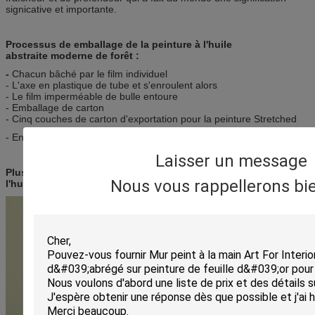
signicative et importante.
Processus de emballage de la peinture à l'huile
abstraite moderne de forêt :
-
Chacun bâché par le film individuel
- L'axe en plastique de tube et s'enroulent alors
- Le film imperméable de bulle entoure
- Emballage de carton
- Cinq couches de carton d'exportation pour la peinture Stretched
- En dehors d'un autre cadre en bois disponible si nécessaire.
Laisser un message
Plus d'examen de scène de paysage abstrait de peinture à
Nous vous rappellerons bie
l'huile :