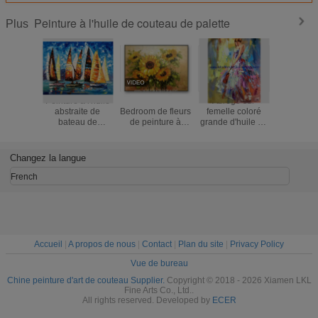
Peinture à l'huile de couteau de palette
Plus
Peinture à l'huile
Mur Art For
Abrégé sur
Peinture à
abstraite de
Bedroom de fleurs
femelle coloré
abstrai
bateau de
de peinture à
grande d'huile de
batea
navigation par le
l'huile de couteau
palette de
navigation
couteau de
de palette de
couteau de
coutea
palette/peinture à
tournesol
peinture à l'huile
palette/pe
Changez la langue
l'huile épaisse
toile épaisse de
l'huile é
peinte à la main
femme
peinte à 
French
Accueil
|
A propos de nous
|
Contact
|
Plan du site
|
Privacy Policy
Vue de bureau
Chine peinture d'art de couteau Supplier.
Copyright © 2018 - 2026 Xiamen LKL
Fine Arts Co., Ltd..
All rights reserved. Developed by
ECER