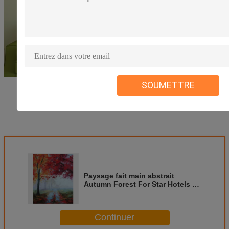
SOUMETTRE
Paysage fait main abstrait
Autumn Forest For Star Hotels de
peinture à l'huile de couteau de
palette
Continuer