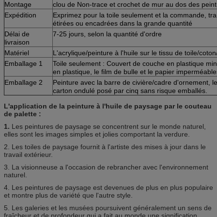
Montage
clou de Non-trace et crochet de mur au dos des peint
Expédition
Exprimez pour la toile seulement et la commande, tra
étirées ou encadrées dans la grande quantité
Délai de
7-25 jours, selon la quantité d'ordre
livraison
Matériel
L'acrylique/peinture à l'huile sur le tissu de toile/coto
Emballage 1
Toile seulement : Couvert de couche en plastique mi
en plastique, le film de bulle et le papier imperméabl
Emballage 2
Peinture avec la barre de civière/cadre d'ornement, le
carton ondulé posé par cinq sans risque emballés.
L'application de la peinture à l'huile de paysage par le couteau
de palette :
1.
Les peintures de paysage se concentrent sur le monde naturel,
elles sont les images simples et jolies comportant la verdure.
2.
Les toiles de paysage fournit à l'artiste des mises à jour dans le
travail extérieur.
3. La visionneuse a l'occasion de rebrancher avec l'environnement
naturel.
4. Les peintures de paysage est devenues de plus en plus populaire
et montre plus de variété que l'autre style.
5. Les galeries et les musées poursuivent généralement un sens de
fraîcheur et de profondeur qui a fait au monde une signification