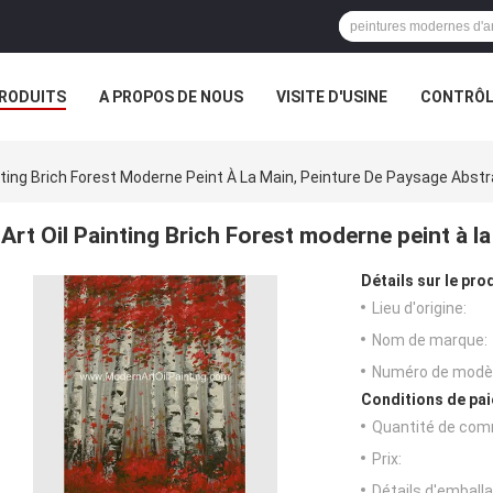
RODUITS
A PROPOS DE NOUS
VISITE D'USINE
CONTRÔLE
S
inting Brich Forest Moderne Peint À La Main, Peinture De Paysage Abstr
Art Oil Painting Brich Forest moderne peint à l
Détails sur le prod
Lieu d'origine:
Nom de marque:
Numéro de modèl
Conditions de pai
Quantité de com
Prix:
Détails d'emballa