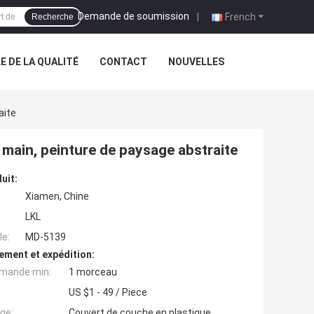
Demande de soumission
|
French
Recherche
 DE LA QUALITÉ
CONTACT
NOUVELLES
aite
a main, peinture de paysage abstraite
uit:
Xiamen, Chine
LKL
e:
MD-5139
ement et expédition:
mande min:
1 morceau
US $1 - 49 / Piece
ge:
Couvert de couche en plastique