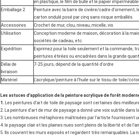
en plastique, le film de bulle et le papier imperméabl
Emballage 2
Peinture avec la barre de civière/cadre d'ornement, l
carton ondulé posé par cinq sans risque emballés.
Accessoires
Crochet de mur, clou, niveau, micelle, vis
Utilisation
Conception moderne de maison, décoration à la maison,
sociétés de cadeau, etc.
Expédition
Exprimez pour la toile seulement et la commande, tr
peintures étirées ou encadrées dans la grande quant
Délai de
7-25 jours, dépend de la quantité d'ordre
livraison
Matériel
L'acrylique/peinture à l'huile sur le tissu de toile/cot
Les astuces d'application de la peinture acrylique de forêt moderne
1.
Les peintures d'art de toile de paysage sont certaines des meilleures
2. La peinture d'art de mur de paysage a donné une voix subtile dans la 
3. Les nombreuses métaphores maîtrisées par l'artiste fournissent une
4. le paysage clair et les plaines nues sont pleins de la liberté et de l'a
5. Ils couvrent les murs exposés et regardent très remarquables. La n