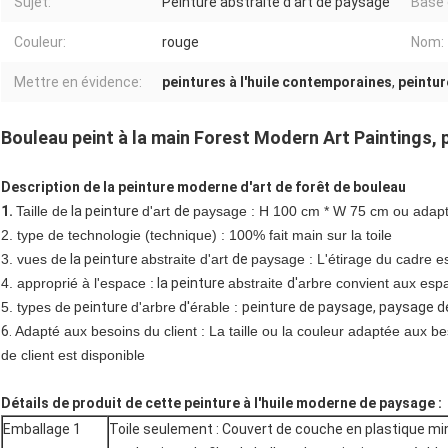
Sujet:
Peinture abstraite d'art de paysage
Base 
Couleur:
rouge
Nom:
Mettre en évidence:
peintures à l'huile contemporaines
,
peintur
Bouleau peint à la main Forest Modern Art Paintings, p
Description de la peinture moderne d'art de forêt de bouleau
1.
Taille de
la
peinture
d'art
de
paysage : H 100 cm * W 75 cm ou adapté
2. type de technologie (technique) : 100% fait main sur la toile
3. vues de
la
peinture
abstraite d'art
de
paysage : L'étirage du cadre es
4. approprié à l'espace :
la peinture
abstraite
d'
arbre convient aux espa
5. types de
peinture
d'arbre
d'
érable :
peinture de paysage, paysage de 
6.
Adapté aux besoins du client : La taille ou la couleur adaptée aux be
de client est disponible
Détails de produit de cette peinture à l'huile moderne de paysage :
Emballage 1
Toile seulement : Couvert de couche en plastique mi