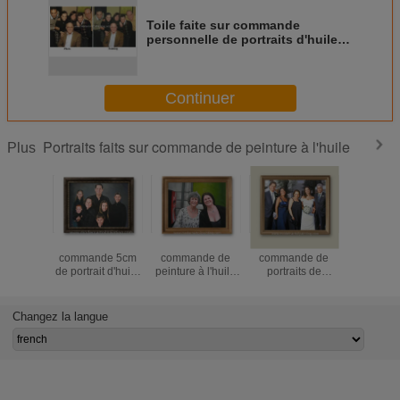
Toile faite sur commande
personnelle de portraits d'huile
de famille de portraits de
peinture à l'huile pour la
Chambre Deco
Continuer
Portraits faits sur commande de peinture à l'huile
Plus
Toile faite sur
Portraits faits sur
Toile faite sur
Toile ré
commande 5cm
commande de
commande de
d'enfan
de portrait d'huile
peinture à l'huile
portraits de
portraits f
de personnes
de femmes faits
peinture à l'huile
comman
réalistes de
main de la
de famille à la
peinture à
famille pour la
photographie
maison de
des ph
Changez la langue
décoration de
décoration de la
Chambre
photo 5cm